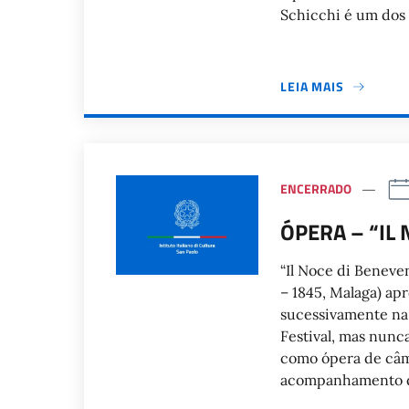
Schicchi é um dos
LEIA MAIS
ENCERRADO
ÓPERA – “IL
“Il Noce di Beneve
– 1845, Malaga) ap
sucessivamente na
Festival, mas nunca
como ópera de câma
acompanhamento d