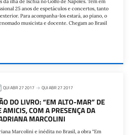
os da ilha de Ischia no Golfo de Nápoles. Têm em
ssional 25 anos de espetáculos e concertos, tanto
 exterior. Para acompanha-los estará, ao piano, o
renomado musicista e docente. Chegam ao Brasil
QUI ABR 27 2017
QUI ABR 27 2017
O DO LIVRO: “EM ALTO-MAR” DE
AMICIS, COM A PRESENÇA DA
ADRIANA MARCOLINI
ana Marcolini e inédita no Brasil, a obra “Em