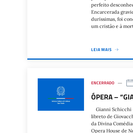
perfeito desconhec
Encarcerada gravi
duríssimas, foi co
um cristão e à mor
LEIA MAIS
ENCERRADO
ÓPERA – “GI
Gianni Schicchi 
libreto de Giovacc
da Divina Comédia 
Opera House de No