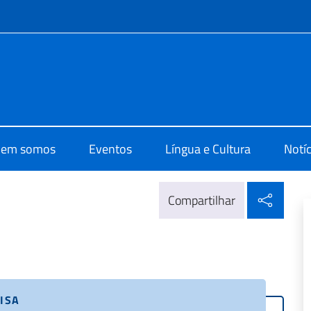
do menu
o di Cultura di San Paolo
em somos
Eventos
Língua e Cultura
Notíc
Compa
Compartilhar
ISA