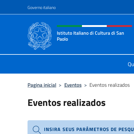
Ir para o conteúdo
Governo italiano
Site, social e cabeçalho 
Istituto Italiano di Cultura di San
Paolo
Il sito ufficiale dell'Istituto Italian
Qu
Pagina inicial
>
Eventos
>
Eventos realizados
Eventos realizados
INSIRA SEUS PARÂMETROS DE PESQU