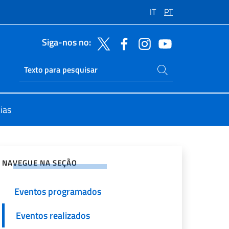
IT
PT
Siga-nos no:
Pesquise no site
Ricerca sito live
ias
rtilhe nas redes sociais
NAVEGUE NA SEÇÃO
Eventos programados
Eventos realizados