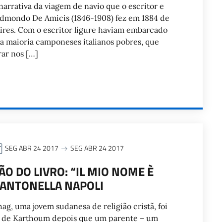
narrativa da viagem de navio que o escritor e
o Edmondo De Amicis (1846-1908) fez em 1884 de
ires. Com o escritor lígure haviam embarcado
na maioria camponeses italianos pobres, que
ar nos […]
SEG ABR 24 2017
SEG ABR 24 2017
O DO LIVRO: “IL MIO NOME È
 ANTONELLA NAPOLI
ag, uma jovem sudanesa de religião cristã, foi
al de Karthoum depois que um parente – um