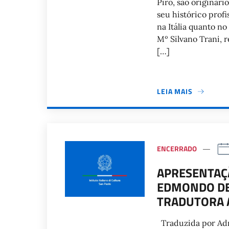
Piro, são originári
seu histórico profi
na Itália quanto no
Mº Silvano Trani, 
[…]
LEIA MAIS
ENCERRADO
APRESENTAÇÃ
EDMONDO DE 
TRADUTORA 
Traduzida por Adri