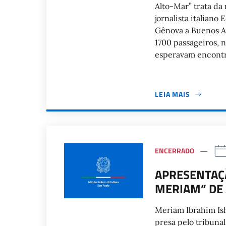
Alto-Mar” trata da 
jornalista italian
Gênova a Buenos A
1700 passageiros, 
esperavam encontr
LEIA MAIS
ENCERRADO
APRESENTAÇÃ
MERIAM” DE
Meriam Ibrahim Ish
presa pelo tribun