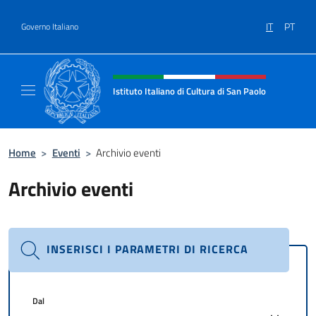
Salta al contenuto
IT
PT
Governo Italiano
Intestazione sito, social e menù
Istituto Italiano di Cultura di San Paolo
Il sito ufficiale dell'Istituto Italiano di Cultu
Home
>
Eventi
>
Archivio eventi
Archivio eventi
INSERISCI I PARAMETRI DI RICERCA
Dal