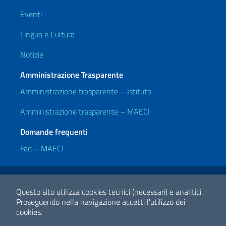
Eventi
Lingua e Cultura
Notizie
Amministrazione Trasparente
Amministrazione trasparente – Istituto
Amministrazione trasparente – MAECI
Domande frequenti
Faq – MAECI
Link Utili
Note legali
Privacy e cookie policy
Dichiarazione di accessibilità
Questo sito utilizza cookies tecnici (necessari) e analitici.
Proseguendo nella navigazione accetti l'utilizzo dei
cookies.
2026 Copyright Ministero degli Affari Esteri e della Cooperazione