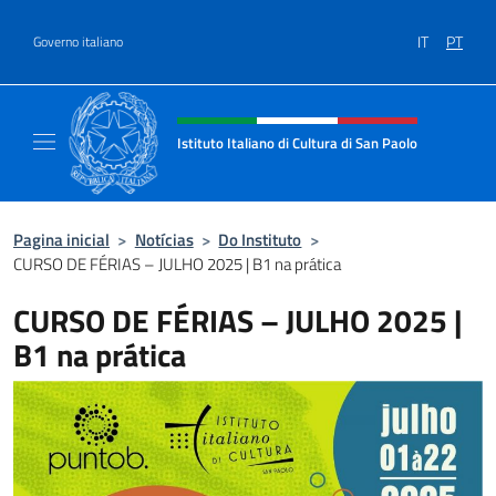
Ir para o conteúdo
IT
PT
Governo italiano
Site, social e cabeçalho do menu
Istituto Italiano di Cultura di San Paolo
Il sito ufficiale dell'Istituto Italiano di Cultu
Pagina inicial
>
Notícias
>
Do Instituto
>
CURSO DE FÉRIAS – JULHO 2025 | B1 na prática
CURSO DE FÉRIAS – JULHO 2025 |
B1 na prática