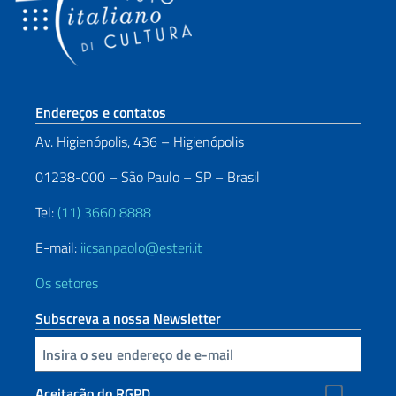
Seção de rodapé
Endereços e contatos
Av. Higienópolis, 436 – Higienópolis
01238-000 – São Paulo – SP – Brasil
Tel:
(11) 3660 8888
E-mail:
iicsanpaolo@esteri.it
Os setores
Subscreva a nossa Newsletter
Inserisci la tua email
Aceitação do RGPD