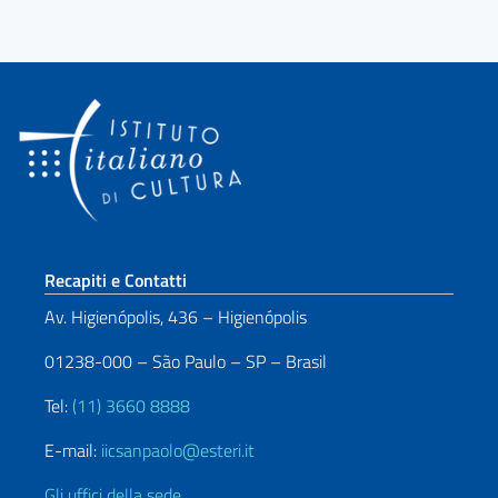
Sezione footer
Recapiti e Contatti
Av. Higienópolis, 436 – Higienópolis
01238-000 – São Paulo – SP – Brasil
Tel:
(11) 3660 8888
E-mail:
iicsanpaolo@esteri.it
Gli uffici della sede