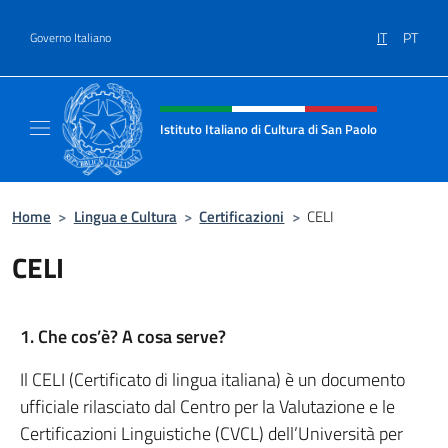
Salta al contenuto
IT
PT
Governo Italiano
Intestazione sito, social e menù
Istituto Italiano di Cultura di San Paolo
Il sito ufficiale dell'Istituto Italiano di Cultu
Home
>
Lingua e Cultura
>
Certificazioni
>
CELI
CELI
1. Che cos’è? A cosa serve?
Il CELI (Certificato di lingua italiana) è un documento
ufficiale rilasciato dal Centro per la Valutazione e le
Certificazioni Linguistiche (CVCL) dell’Università per