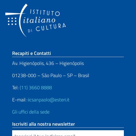
Sezione footer
Recapiti e Contatti
Av. Higienópolis, 436 – Higienópolis
01238-000 – São Paulo – SP – Brasil
Tel:
(11) 3660 8888
E-mail:
iicsanpaolo@esteri.it
Gli uffici della sede
Iscriviti alla nostra newsletter
Inserisci la tua email