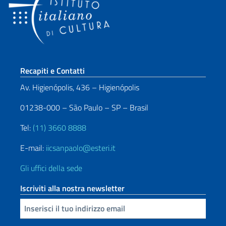
Sezione footer
Recapiti e Contatti
Av. Higienópolis, 436 – Higienópolis
01238-000 – São Paulo – SP – Brasil
Tel:
(11) 3660 8888
E-mail:
iicsanpaolo@esteri.it
Gli uffici della sede
Iscriviti alla nostra newsletter
Inserisci la tua email