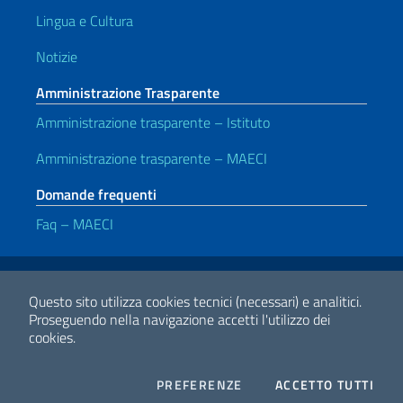
Lingua e Cultura
Notizie
Amministrazione Trasparente
Amministrazione trasparente – Istituto
Amministrazione trasparente – MAECI
Domande frequenti
Faq – MAECI
Link Utili
Note legali
Privacy e cookie policy
Dichiarazione di accessibilità
Questo sito utilizza cookies tecnici (necessari) e analitici.
Proseguendo nella navigazione accetti l'utilizzo dei
cookies.
2026 Copyright Ministero degli Affari Esteri e della Cooperazione
Internazionale
COOKIES
I CO
PREFERENZE
ACCETTO TUTTI
Facebook
Twitter
Whatsapp