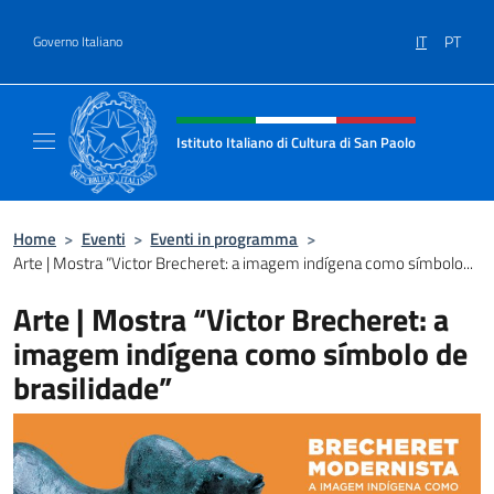
Salta al contenuto
IT
PT
Governo Italiano
Intestazione sito, social e menù
Istituto Italiano di Cultura di San Paolo
Il sito ufficiale dell'Istituto Italiano di Cultu
Home
>
Eventi
>
Eventi in programma
>
Arte | Mostra “Victor Brecheret: a imagem indígena como símbolo...
Arte | Mostra “Victor Brecheret: a
imagem indígena como símbolo de
brasilidade”