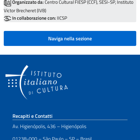
Organizzato da:
Centro Cultural FIESP (CCF), SESI-SP, Instituto
Victor Brecheret (IVB)
In collaborazione con:
IICSP
Naviga nella sezione
Sezione footer
Recapiti e Contatti
Av. Higienópolis, 436 – Higienópolis
01238-000 – São Paulo – SP – Brasil