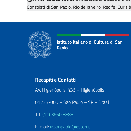
Consolati di San Paolo, Rio de Janeiro, Recife, Curit
Istituto Italiano di Cultura di San
Paolo
Sezione footer
Recapiti e Contatti
Av. Higienópolis, 436 – Higienópolis
01238-000 – São Paulo – SP – Brasil
Tel:
(11) 3660 8888
E-mail:
iicsanpaolo@esteri.it