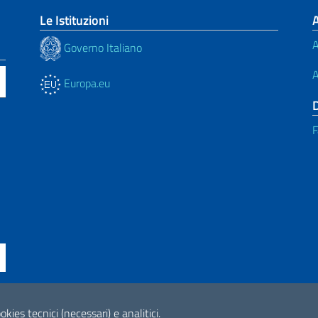
Le Istituzioni
A
Governo Italiano
A
Europa.eu
F
okies tecnici (necessari) e analitici.
ne di accessibilità
2026 Copyright Min