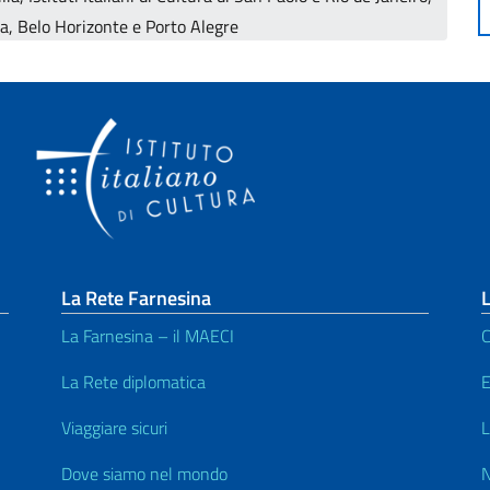
iba, Belo Horizonte e Porto Alegre
La Rete Farnesina
L
La Farnesina – il MAECI
C
La Rete diplomatica
E
Viaggiare sicuri
L
Dove siamo nel mondo
N