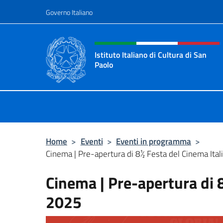
Salta al contenuto
Governo Italiano
Intestazione sito, social 
Istituto Italiano di Cultura di San
Paolo
Il sito ufficiale dell'Istituto Italian
Home
>
Eventi
>
Eventi in programma
>
Cinema | Pre-apertura di 8½ Festa del Cinema Ita
Cinema | Pre-apertura di 
2025