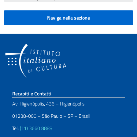
Naviga nella sezione
Sezione footer
Recapiti e Contatti
Av. Higienópolis, 436 – Higienópolis
01238-000 – São Paulo – SP – Brasil
Tel:
(11) 3660 8888