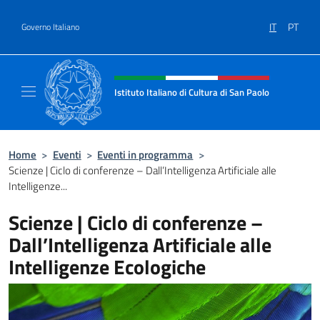
Salta al contenuto
IT
PT
Governo Italiano
Intestazione sito, social e menù
Istituto Italiano di Cultura di San Paolo
Il sito ufficiale dell'Istituto Italiano di Cultu
Home
>
Eventi
>
Eventi in programma
>
Scienze | Ciclo di conferenze – Dall’Intelligenza Artificiale alle
Intelligenze...
Scienze | Ciclo di conferenze –
Dall’Intelligenza Artificiale alle
Intelligenze Ecologiche